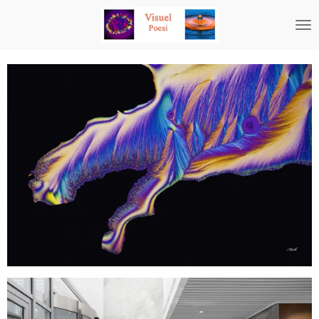
Spring
til
hovedindhold